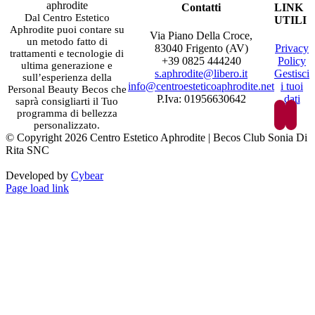
Contatti
LINK
Dal Centro Estetico
UTILI
Aphrodite puoi contare su
Via Piano Della Croce,
un metodo fatto di
83040 Frigento (AV)
Privacy
trattamenti e tecnologie di
+39 0825 444240
Policy
ultima generazione e
s.aphrodite@libero.it
Gestisci
sull’esperienza della
info@centroesteticoaphrodite.net
i tuoi
Personal Beauty Becos che
P.Iva: 01956630642
dati
saprà consigliarti il Tuo
programma di bellezza
personalizzato.
© Copyright 2026 Centro Estetico Aphrodite | Becos Club Sonia Di
Rita SNC
Developed by
Cybear
Page load link