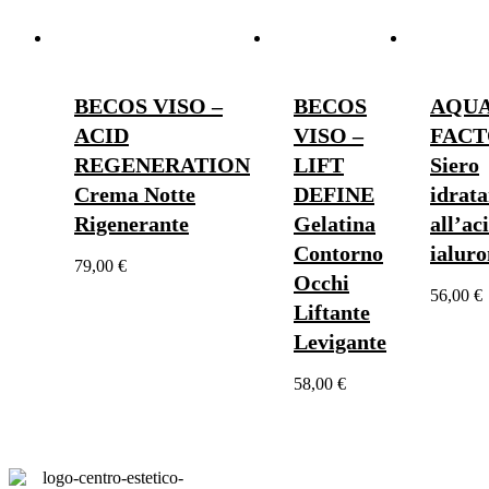
BECOS VISO –
BECOS
AQU
ACID
VISO –
FAC
REGENERATION
LIFT
Siero
Crema Notte
DEFINE
idrata
Rigenerante
Gelatina
all’ac
Contorno
ialuro
79,00
€
Occhi
56,00
€
Liftante
Levigante
58,00
€