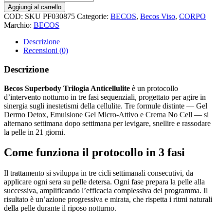
Aggiungi al carrello
COD:
SKU PF030875
Categorie:
BECOS
,
Becos Viso
,
CORPO
Marchio:
BECOS
Descrizione
Recensioni (0)
Descrizione
Becos Superbody Trilogia Anticellulite
è un protocollo
d’intervento notturno in tre fasi sequenziali, progettato per agire in
sinergia sugli inestetismi della cellulite. Tre formule distinte — Gel
Dermo Detox, Emulsione Gel Micro-Attivo e Crema No Cell — si
alternano settimana dopo settimana per levigare, snellire e rassodare
la pelle in 21 giorni.
Come funziona il protocollo in 3 fasi
Il trattamento si sviluppa in tre cicli settimanali consecutivi, da
applicare ogni sera su pelle detersa. Ogni fase prepara la pelle alla
successiva, amplificando l’efficacia complessiva del programma. Il
risultato è un’azione progressiva e mirata, che rispetta i ritmi naturali
della pelle durante il riposo notturno.