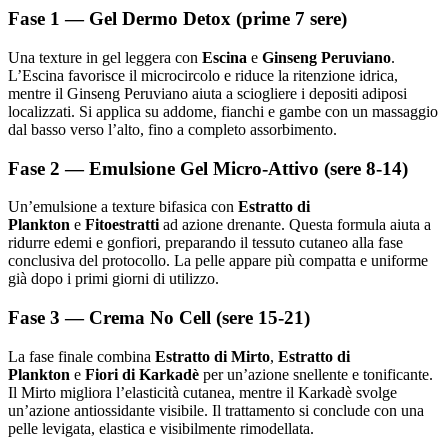
Fase 1 — Gel Dermo Detox (prime 7 sere)
Una texture in gel leggera con
Escina
e
Ginseng Peruviano
.
L’Escina favorisce il microcircolo e riduce la ritenzione idrica,
mentre il Ginseng Peruviano aiuta a sciogliere i depositi adiposi
localizzati. Si applica su addome, fianchi e gambe con un massaggio
dal basso verso l’alto, fino a completo assorbimento.
Fase 2 — Emulsione Gel Micro-Attivo (sere 8-14)
Un’emulsione a texture bifasica con
Estratto di
Plankton
e
Fitoestratti
ad azione drenante. Questa formula aiuta a
ridurre edemi e gonfiori, preparando il tessuto cutaneo alla fase
conclusiva del protocollo. La pelle appare più compatta e uniforme
già dopo i primi giorni di utilizzo.
Fase 3 — Crema No Cell (sere 15-21)
La fase finale combina
Estratto di Mirto
,
Estratto di
Plankton
e
Fiori di Karkadè
per un’azione snellente e tonificante.
Il Mirto migliora l’elasticità cutanea, mentre il Karkadè svolge
un’azione antiossidante visibile. Il trattamento si conclude con una
pelle levigata, elastica e visibilmente rimodellata.