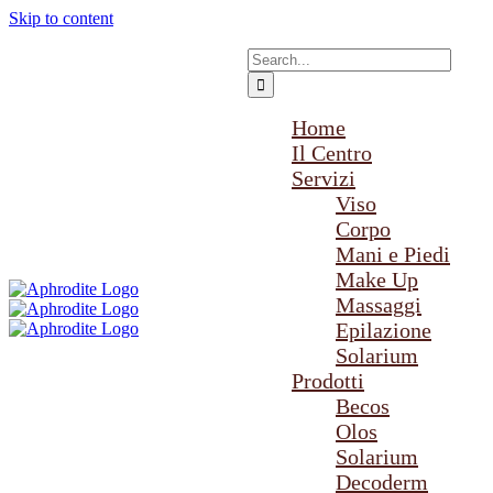
Skip to content
Search for:
Home
Il Centro
Servizi
Viso
Corpo
Mani e Piedi
Make Up
Massaggi
Epilazione
Solarium
Prodotti
Becos
Olos
Solarium
Decoderm